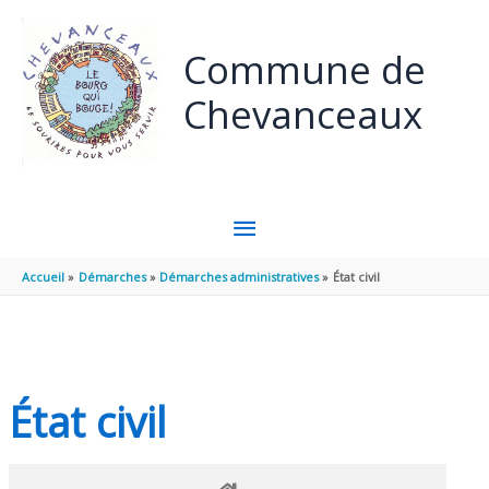
Panneau de gestion des cookies
Aller au contenu
Aller au pied de page
Commune de
Chevanceaux
MENU
PRINCIPAL
Accueil
Démarches
Démarches administratives
État civil
État civil