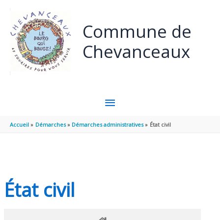
Panneau de gestion des cookies
Aller au contenu
Aller au pied de page
Commune de
Chevanceaux
MENU
PRINCIPAL
Accueil
Démarches
Démarches administratives
État civil
État civil