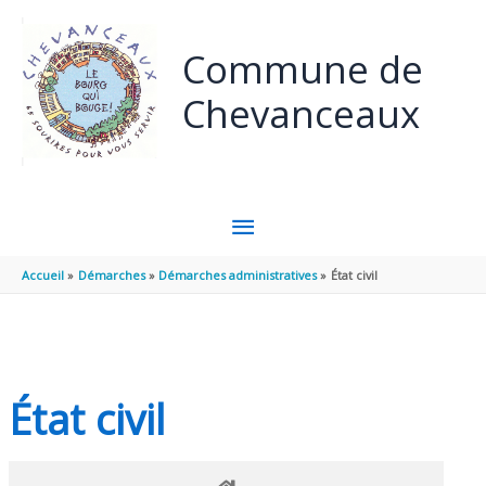
Panneau de gestion des cookies
Aller au contenu
Aller au pied de page
Commune de
Chevanceaux
MENU
PRINCIPAL
Accueil
Démarches
Démarches administratives
État civil
État civil