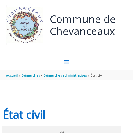
Panneau de gestion des cookies
Aller au contenu
Aller au pied de page
Commune de
Chevanceaux
MENU
PRINCIPAL
Accueil
Démarches
Démarches administratives
État civil
État civil