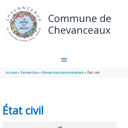
Panneau de gestion des cookies
Aller au contenu
Aller au pied de page
Commune de
Chevanceaux
MENU
PRINCIPAL
Accueil
Démarches
Démarches administratives
État civil
État civil