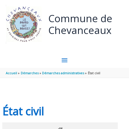
Panneau de gestion des cookies
Aller au contenu
Aller au pied de page
Commune de
Chevanceaux
MENU
PRINCIPAL
Accueil
Démarches
Démarches administratives
État civil
État civil