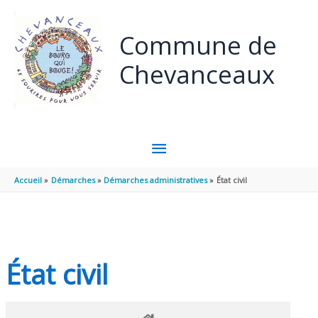
Panneau de gestion des cookies
Aller au contenu
Aller au pied de page
Commune de
Chevanceaux
MENU
PRINCIPAL
Accueil
Démarches
Démarches administratives
État civil
État civil