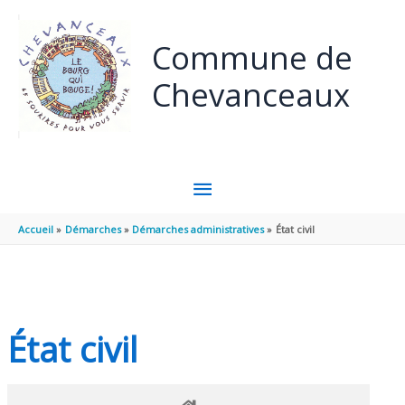
Panneau de gestion des cookies
Aller au contenu
Aller au pied de page
Commune de
Chevanceaux
MENU
PRINCIPAL
Accueil
Démarches
Démarches administratives
État civil
État civil