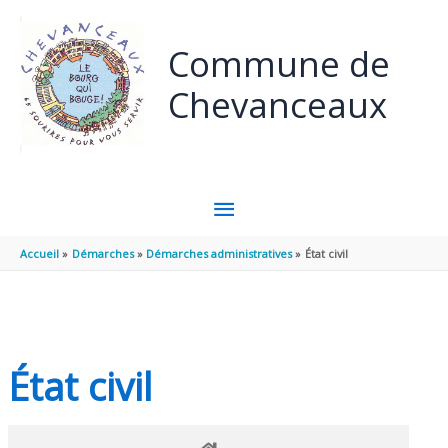
Panneau de gestion des cookies
Aller au contenu
Aller au pied de page
Commune de
Chevanceaux
MENU
PRINCIPAL
Accueil
Démarches
Démarches administratives
État civil
État civil