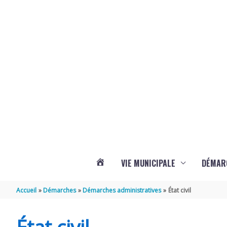
Aller au contenu
Aller au pied de page
Panneau de gestion des cookies
VIE MUNICIPALE
DÉMAR
ACTUALITÉS
Accueil
Démarches
Démarches administratives
État civil
DE
État civil