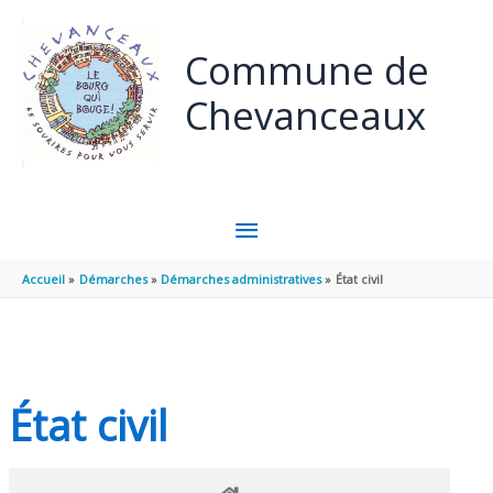
Panneau de gestion des cookies
Aller au contenu
Aller au pied de page
Commune de
Chevanceaux
MENU
PRINCIPAL
Accueil
Démarches
Démarches administratives
État civil
État civil