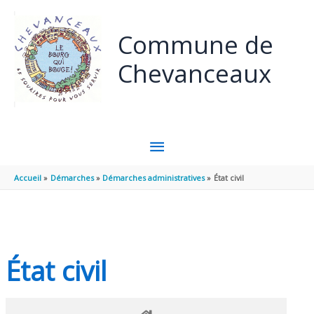
Panneau de gestion des cookies
Aller au contenu
Aller au pied de page
Commune de
Chevanceaux
MENU
PRINCIPAL
Accueil
Démarches
Démarches administratives
État civil
État civil