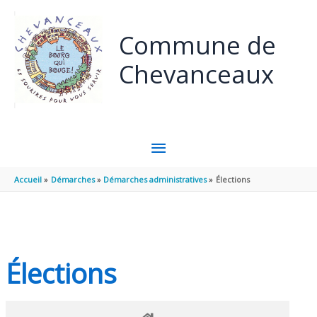
Panneau de gestion des cookies
Aller au contenu
Aller au pied de page
Commune de
Chevanceaux
MENU
PRINCIPAL
Accueil
Démarches
Démarches administratives
Élections
Élections