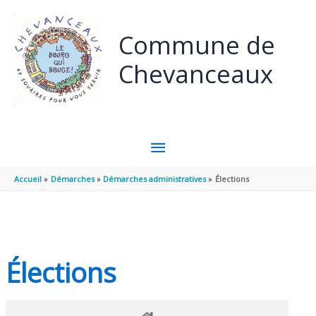
Panneau de gestion des cookies
Aller au contenu
Aller au pied de page
Commune de
Chevanceaux
MENU
PRINCIPAL
Accueil
Démarches
Démarches administratives
Élections
Élections