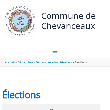
Panneau de gestion des cookies
Aller au contenu
Aller au pied de page
Commune de
Chevanceaux
MENU
PRINCIPAL
Accueil
Démarches
Démarches administratives
Élections
Élections