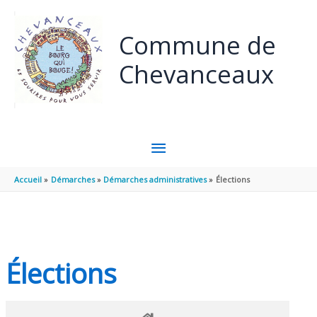
Panneau de gestion des cookies
Aller au contenu
Aller au pied de page
Commune de
Chevanceaux
MENU
PRINCIPAL
Accueil
Démarches
Démarches administratives
Élections
Élections