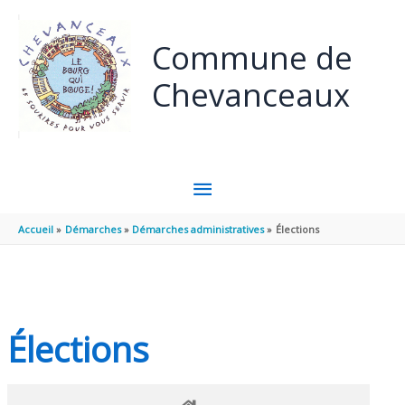
Panneau de gestion des cookies
Aller au contenu
Aller au pied de page
Commune de
Chevanceaux
MENU
PRINCIPAL
Accueil
Démarches
Démarches administratives
Élections
Élections