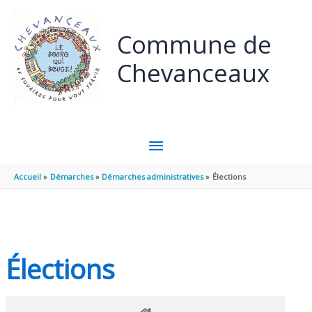
Panneau de gestion des cookies
Aller au contenu
Aller au pied de page
Commune de
Chevanceaux
MENU
PRINCIPAL
Accueil
Démarches
Démarches administratives
Élections
Élections