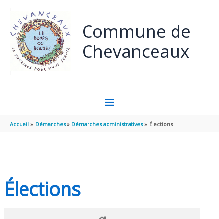
Panneau de gestion des cookies
Aller au contenu
Aller au pied de page
Commune de
Chevanceaux
MENU
PRINCIPAL
Accueil
Démarches
Démarches administratives
Élections
Élections