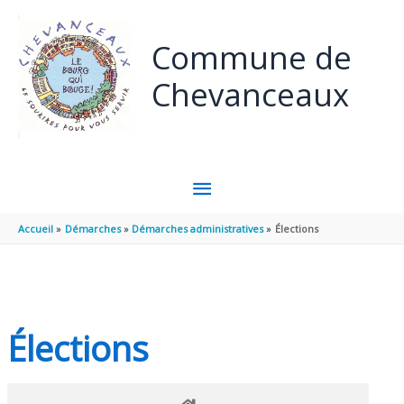
Panneau de gestion des cookies
Aller au contenu
Aller au pied de page
Commune de
Chevanceaux
MENU
PRINCIPAL
Accueil
Démarches
Démarches administratives
Élections
Élections