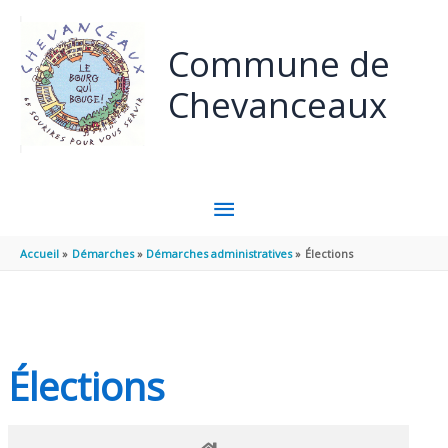
Panneau de gestion des cookies
Aller au contenu
Aller au pied de page
Commune de
Chevanceaux
MENU
PRINCIPAL
Accueil
Démarches
Démarches administratives
Élections
Élections