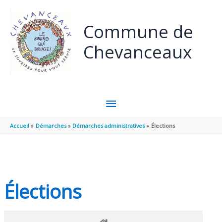
Panneau de gestion des cookies
Aller au contenu
Aller au pied de page
Commune de
Chevanceaux
MENU
PRINCIPAL
Accueil
Démarches
Démarches administratives
Élections
Élections