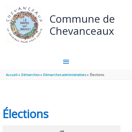
Panneau de gestion des cookies
Aller au contenu
Aller au pied de page
Commune de
Chevanceaux
MENU
PRINCIPAL
Accueil
Démarches
Démarches administratives
Élections
Élections