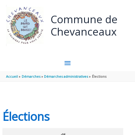
Panneau de gestion des cookies
Aller au contenu
Aller au pied de page
Commune de
Chevanceaux
MENU
PRINCIPAL
Accueil
Démarches
Démarches administratives
Élections
Élections