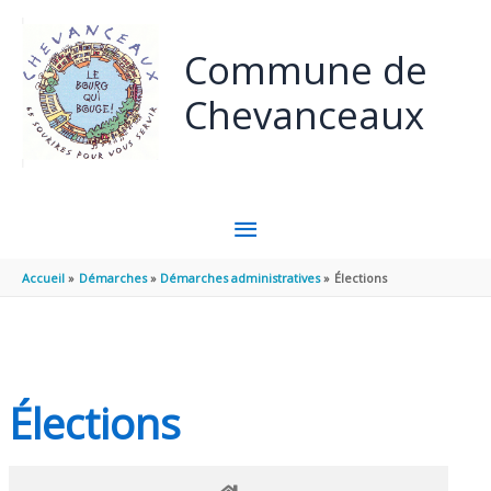
Panneau de gestion des cookies
Aller au contenu
Aller au pied de page
Commune de
Chevanceaux
MENU
PRINCIPAL
Accueil
Démarches
Démarches administratives
Élections
Élections