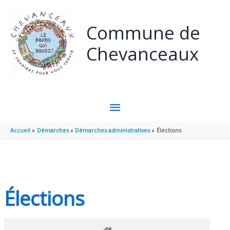
Panneau de gestion des cookies
Aller au contenu
Aller au pied de page
Commune de
Chevanceaux
MENU
PRINCIPAL
Accueil
Démarches
Démarches administratives
Élections
Élections