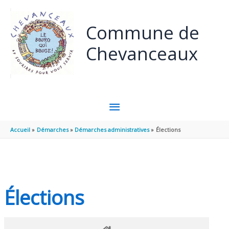
Panneau de gestion des cookies
Aller au contenu
Aller au pied de page
Commune de
Chevanceaux
MENU
PRINCIPAL
Accueil
Démarches
Démarches administratives
Élections
Élections