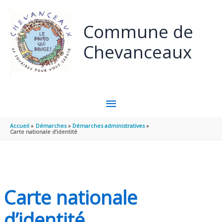
Panneau de gestion des cookies
Aller au contenu
Aller au pied de page
Commune de
Chevanceaux
MENU
PRINCIPAL
Accueil
Démarches
Démarches administratives
Carte nationale d’identité
Carte nationale
d’identité