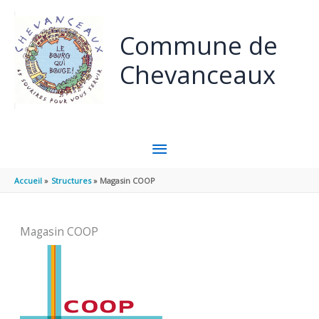
Aller au contenu
Aller au pied de page
Commune de
Chevanceaux
MENU
PRINCIPAL
Accueil
Structures
Magasin COOP
Magasin COOP