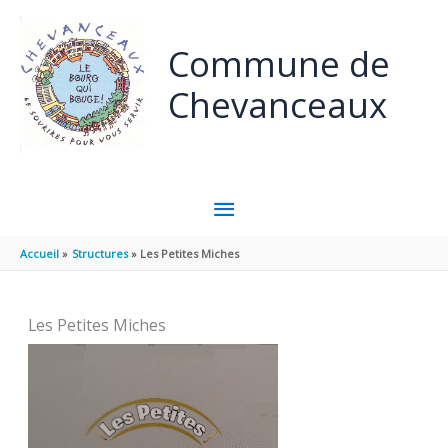
Aller au contenu
Aller au pied de page
Commune de
Chevanceaux
MENU
PRINCIPAL
Accueil
Structures
Les Petites Miches
Les Petites Miches