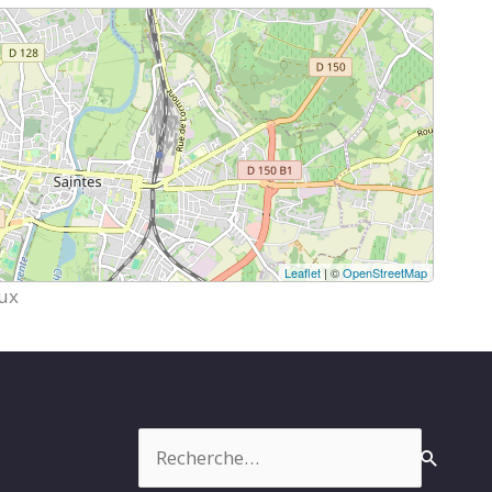
Leaflet
| ©
OpenStreetMap
aux
Rechercher :