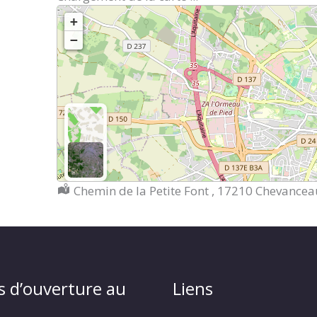
+
−
Localisation :
Chemin de la Petite Font , 17210 Chevance
s d’ouverture au
Liens