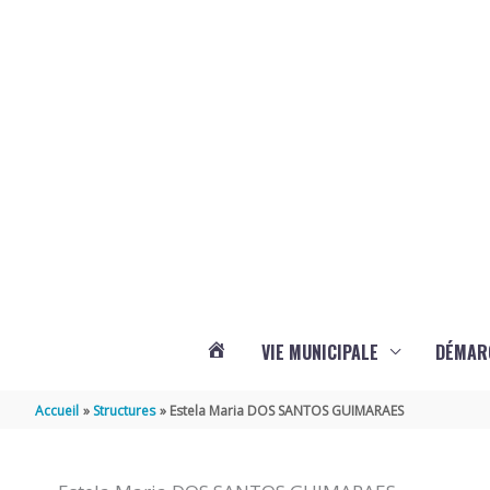
Aller au contenu
Aller au pied de page
VIE MUNICIPALE
DÉMAR
ACTUALITÉS
Accueil
Structures
Estela Maria DOS SANTOS GUIMARAES
DE