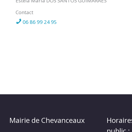
Estela Maria DOS SANTOS GUIMARAES
CHEVANCEAUX
Contact
06 86 99 24 95
Mairie de Chevanceaux
Horaire
public :