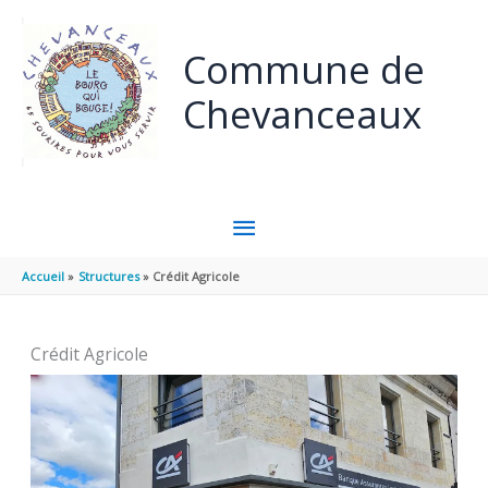
Aller au contenu
Aller au pied de page
Commune de
Chevanceaux
MENU
PRINCIPAL
Accueil
Structures
Crédit Agricole
Crédit Agricole