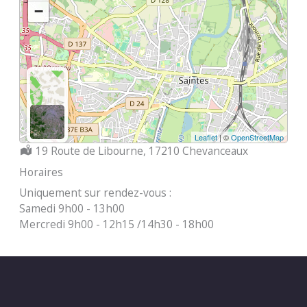
−
Leaflet
| ©
OpenStreetMap
Localisation :
19 Route de Libourne, 17210 Chevanceaux
Horaires
Uniquement sur rendez-vous :
Samedi 9h00 - 13h00
Mercredi 9h00 - 12h15 /14h30 - 18h00