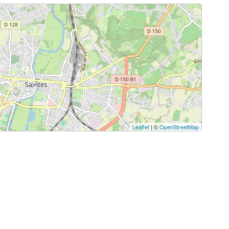
Leaflet
| ©
OpenStreetMap