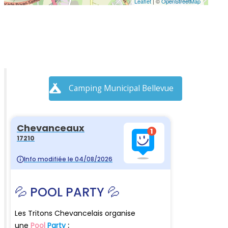
Leaflet
| ©
OpenStreetMap
Camping Municipal Bellevue