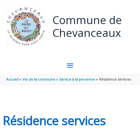
Panneau de gestion des cookies
Aller au contenu
Aller au pied de page
Commune de
Chevanceaux
MENU
PRINCIPAL
Accueil
Vie de la commune
Service à la personne
Résidence services
Résidence services