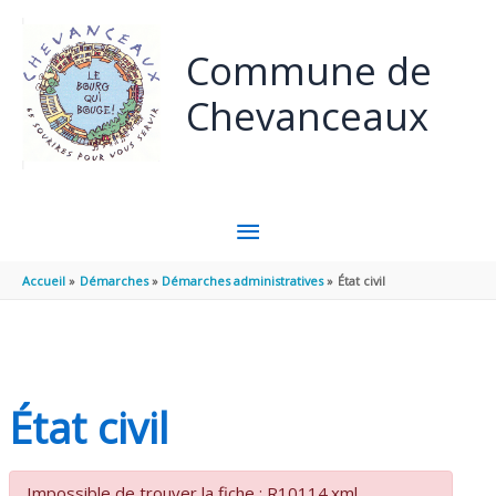
Panneau de gestion des cookies
Aller au contenu
Aller au pied de page
Commune de
Chevanceaux
MENU
PRINCIPAL
Accueil
Démarches
Démarches administratives
État civil
État civil
Impossible de trouver la fiche : R10114.xml