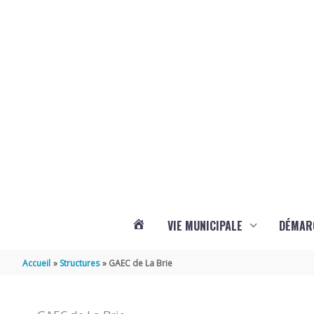
Aller au contenu
Aller au pied de page
VIE MUNICIPALE
DÉMAR
ACTUALITÉS
Accueil
Structures
GAEC de La Brie
DE