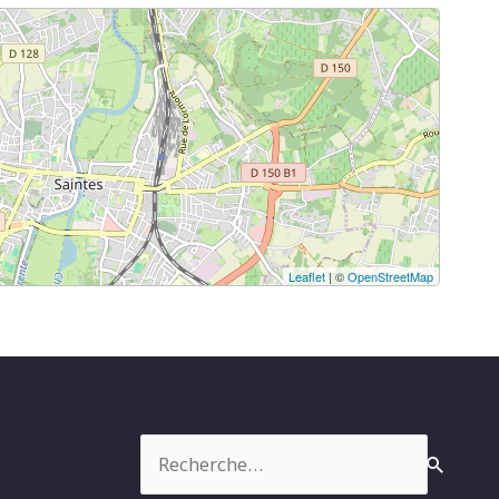
Leaflet
| ©
OpenStreetMap
Rechercher :