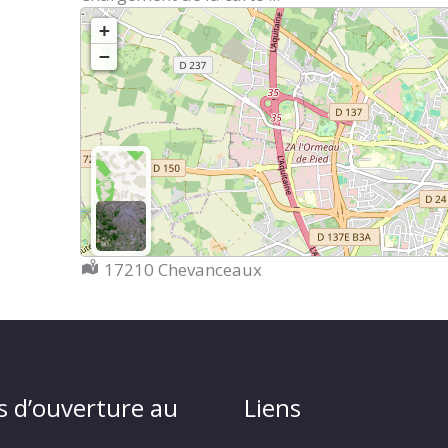
+
−
Localisation :
17210 Chevanceaux
s d’ouverture au
Liens