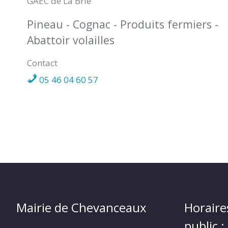
GAEC de La Brie
CHEVANCEAUX
Pineau - Cognac - Produits fermiers -
Abattoir volailles
Contact
05 46 04 60 57
Mairie de Chevanceaux
Horaire
public :